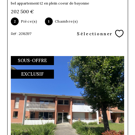
bel appartement t2 en plein coeur de bayonne
202 500 €
2
Pièce(s)
1
Chambre(s)
Sélectionner
Réf : 2016397
SOUS-OFFRE
EXCLUSIF