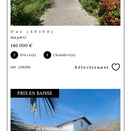
Dax (40100)
dax joli t2
146 000 €
2
Pièce(s)
1
Chambre(s)
Sélectionner
Réf : 2016399
PRIX EN BAISSE