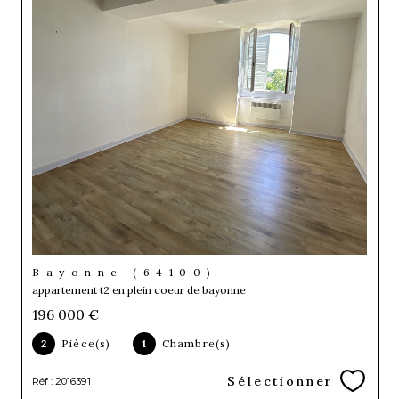
Bayonne (64100)
appartement t2 en plein coeur de bayonne
196 000 €
2
Pièce(s)
1
Chambre(s)
Sélectionner
Réf : 2016391