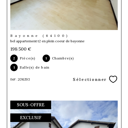
Bayonne (64100)
bel appartement t2 en plein coeur de bayonne
198 500 €
2
Pièce(s)
1
Chambre(s)
1
Salle(s) de bain
Sélectionner
Réf : 2016393
SOUS-OFFRE
EXCLUSIF