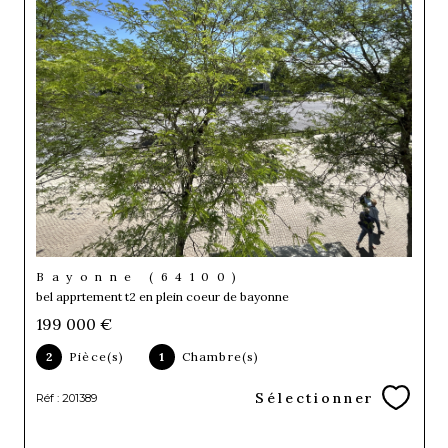
Bayonne (64100)
bel apprtement t2 en plein coeur de bayonne
199 000 €
2
Pièce(s)
1
Chambre(s)
Sélectionner
Réf : 201389