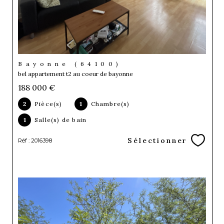
Bayonne (64100)
bel appartement t2 au coeur de bayonne
188 000 €
2
Pièce(s)
1
Chambre(s)
1
Salle(s) de bain
Sélectionner
Réf : 2016398