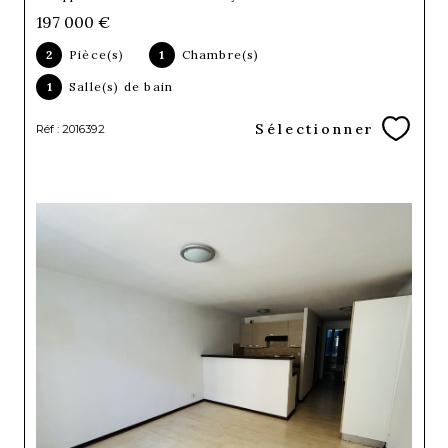
197 000 €
2
Pièce(s)
1
Chambre(s)
1
Salle(s) de bain
Sélectionner
Réf : 2016392