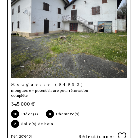
Mouguerre (64990)
mouguerre – potentiel rare pour rénovation
complète
345 000 €
10
Pièce(s)
8
Chambre(s)
2
Salle(s) de bain
Sélectionner
Réf : 2016401