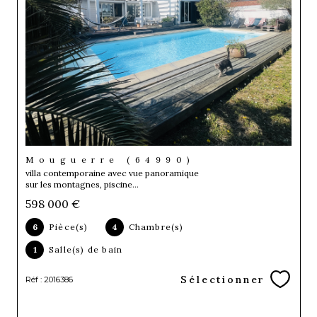
Mouguerre (64990)
villa contemporaine avec vue panoramique
sur les montagnes, piscine...
598 000 €
6
Pièce(s)
4
Chambre(s)
1
Salle(s) de bain
Sélectionner
Réf : 2016386