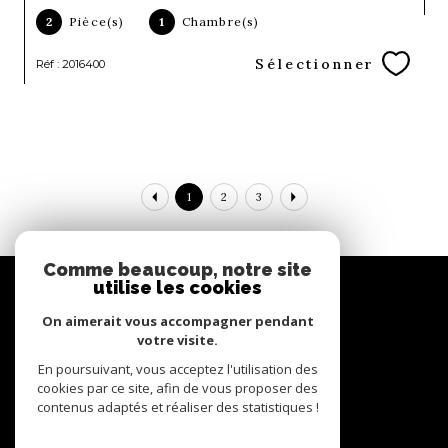
2
Pièce(s)
1
Chambre(s)
Sélectionner
Réf : 2016400
1
2
3
Comme beaucoup, notre site
Espace
utilise les cookies
propriétaire
On aimerait vous accompagner pendant
Se connecter
votre visite.
En poursuivant, vous acceptez l'utilisation des
Nous
cookies par ce site, afin de vous proposer des
adhérons
contenus adaptés et réaliser des statistiques !