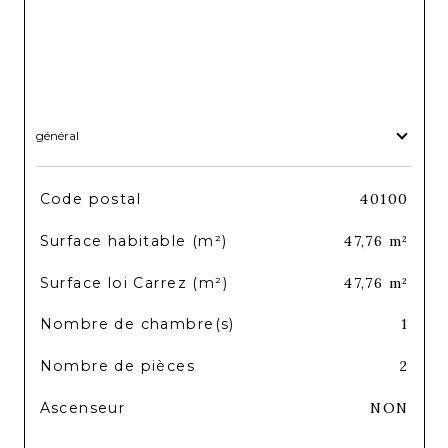
général
TRAD_SIROCCO_Caracteristique
Valeurs
Code postal
40100
Surface habitable (m²)
47,76 m²
Surface loi Carrez (m²)
47,76 m²
Nombre de chambre(s)
1
Nombre de pièces
2
Ascenseur
NON