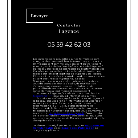
Envoyer
contacter
l'agence
05 59 42 62 03
Les informations recueillies sur ce formulaire sont
enregistrées dans un fichier informatisé par La Boite
Immo agissant comme Sous-traitant du traitement
pour la gestion de la clientèle/prospects de l'Agence /
du Réseau qui reste Responsable du Traitement de vos
Données personnelles. La base légale du traitement
repose sur l'intérêt légitime de l'Agence / du Réseau.
Elles sont conservées jusqu'à demande de suppression
et sont destinées à l'Agence / au Réseau.
Conformément à la loi « informatique et libertés »,
vous disposez des droits d’accès, de rectification,
d’effacement, d’opposition, de limitation et de
portabilité de vos données. Vous pouvez retirer votre
consentement à tout moment en contactant
directement l’Agence / Le Réseau. Consultez le site
https://cnil.fr/fr
pour plus d’informations sur vos
droits. Si vous estimez, après avoir contacté l'Agence /
le Réseau, que vos droits « Informatique et Libertés »
ne sont pas respectés, vous pouvez adresser une
réclamation à la CNIL. Nous vous informons de
l’existence de la liste d'opposition au démarchage
téléphonique « Bloctel », sur laquelle vous pouvez vous
inscrire ici :
https://www.bloctel.gouv.fr
. Dans le cadre
de la protection des Données personnelles, nous vous
invitons à ne pas inscrire de Données sensibles dans le
champ de saisie libre.
Ce site est protégé par reCAPTCHA, les
Politiques de
Confidentialité
et es
Conditions d'utilisation
de
Google s'appliquent.