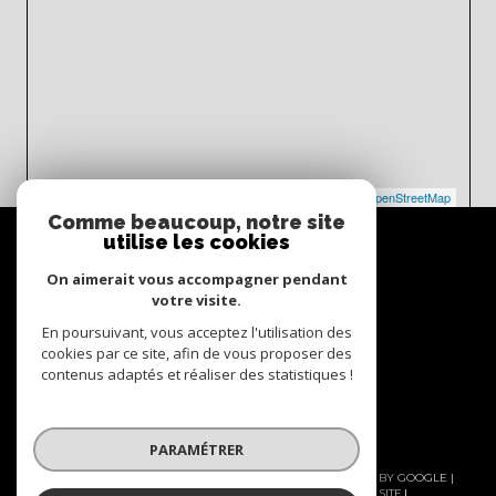
Leaflet
|
©
Maps
|
© OpenStreetMap
Jawg
Comme beaucoup, notre site
Espace
utilise les cookies
propriétaire
On aimerait vous accompagner pendant
Se connecter
votre visite.
En poursuivant, vous acceptez l'utilisation des
Nous
cookies par ce site, afin de vous proposer des
adhérons
contenus adaptés et réaliser des statistiques !
PARAMÉTRER
© 2026 | TOUS DROITS RÉSERVÉS | TRADUCTION POWERED BY GOOGLE |
NOS HONORAIRES
NOS HONORAIRES
PLAN DU SITE