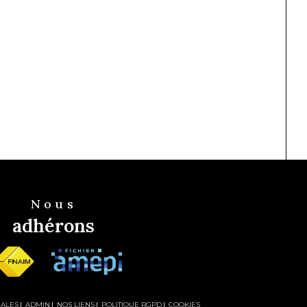
Nous
adhérons
GALES
ADMIN
NOS LIENS
POLITIQUE RGPD
COOKIES