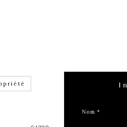
opriété
Nom *