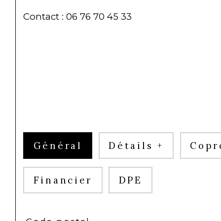
Contact : 06 76 70 45 33
Général
Détails +
Copr
Financier
DPE
TRAD_SIROCCO_Caracteristique
Valeurs