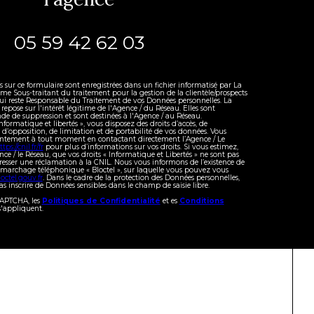
05 59 42 62 03
es sur ce formulaire sont enregistrées dans un fichier informatisé par La
 Sous-traitant du traitement pour la gestion de la clientèle/prospects
ui reste Responsable du Traitement de vos Données personnelles. La
repose sur l'intérêt légitime de l'Agence / du Réseau. Elles sont
e de suppression et sont destinées à l'Agence / au Réseau.
formatique et libertés », vous disposez des droits d’accès, de
, d’opposition, de limitation et de portabilité de vos données. Vous
sentement à tout moment en contactant directement l’Agence / Le
ttps://cnil.fr/fr
pour plus d’informations sur vos droits. Si vous estimez,
nce / le Réseau, que vos droits « Informatique et Libertés » ne sont pas
resser une réclamation à la CNIL. Nous vous informons de l’existence de
démarchage téléphonique « Bloctel », sur laquelle vous pouvez vous
octel.gouv.fr
. Dans le cadre de la protection des Données personnelles,
s inscrire de Données sensibles dans le champ de saisie libre.
eCAPTCHA, les
Politiques de Confidentialité
et es
Conditions
'appliquent.