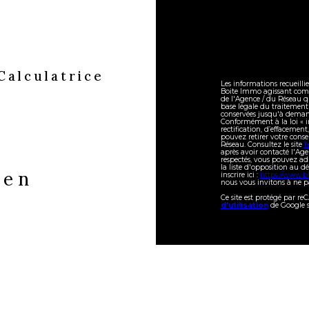
Calculatrice
Les informations recueilli
Boite Immo agissant comme
de l'Agence / du Réseau q
base légale du traitement 
conservées jusqu'à demand
Conformément à la loi « in
rectification, d’effacement
pouvez retirer votre con
Réseau. Consultez le site
h
après avoir contacté l'Age
respectés, vous pouvez ad
la liste d'opposition au 
ien
inscrire ici :
https://www.bl
nous vous invitons à ne pa
Ce site est protégé par r
d'utilisation
de Google s