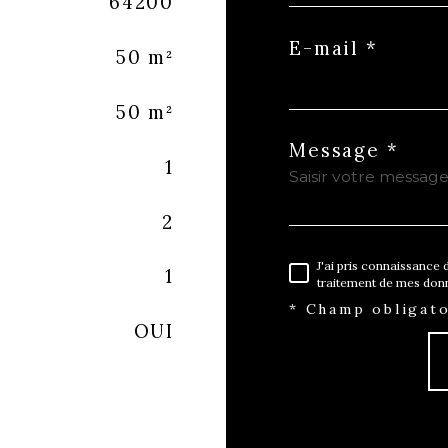
64200
E-mail *
50 m²
50 m²
Message *
1
2
J'ai pris connaissance d
1
traitement de mes donn
* Champ obligato
OUI