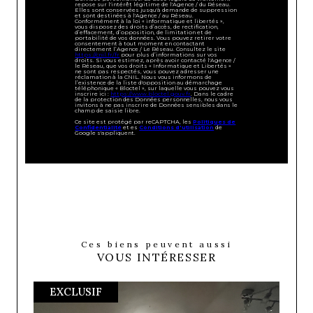
repose sur l'intérêt légitime de l'Agence / du Réseau.
Elles sont conservées jusqu'à demande de suppression
et sont destinées à l'Agence / au Réseau.
Conformément à la loi « informatique et libertés »,
vous disposez des droits d’accès, de rectification,
d’effacement, d’opposition, de limitation et de
portabilité de vos données. Vous pouvez retirer votre
consentement à tout moment en contactant
directement l’Agence / Le Réseau. Consultez le site
https://cnil.fr/fr
pour plus d’informations sur vos
droits. Si vous estimez, après avoir contacté l'Agence /
le Réseau, que vos droits « Informatique et Libertés »
ne sont pas respectés, vous pouvez adresser une
réclamation à la CNIL. Nous vous informons de
l’existence de la liste d'opposition au démarchage
téléphonique « Bloctel », sur laquelle vous pouvez vous
inscrire ici :
https://www.bloctel.gouv.fr
. Dans le cadre
de la protection des Données personnelles, nous vous
invitons à ne pas inscrire de Données sensibles dans le
champ de saisie libre.
Ce site est protégé par reCAPTCHA, les
Politiques de
Confidentialité
et es
Conditions d'utilisation
de
Google s'appliquent.
Ces biens peuvent aussi
VOUS INTÉRESSER
EXCLUSIF