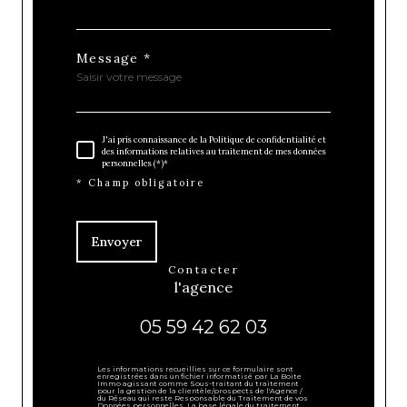
Message *
J'ai pris connaissance de la Politique de confidentialité et
des informations relatives au traitement de mes données
personnelles (*)*
* Champ obligatoire
Envoyer
contacter
l'agence
05 59 42 62 03
Les informations recueillies sur ce formulaire sont
enregistrées dans un fichier informatisé par La Boite
Immo agissant comme Sous-traitant du traitement
pour la gestion de la clientèle/prospects de l'Agence /
du Réseau qui reste Responsable du Traitement de vos
Données personnelles. La base légale du traitement