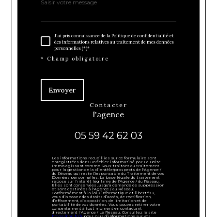
J'ai pris connaissance de la Politique de confidentialité et
des informations relatives au traitement de mes données
personnelles (*)*
* Champ obligatoire
Envoyer
contacter
l'agence
05 59 42 62 03
Les informations recueillies sur ce formulaire sont
enregistrées dans un fichier informatisé par La Boite
Immo agissant comme Sous-traitant du traitement
pour la gestion de la clientèle/prospects de l'Agence /
du Réseau qui reste Responsable du Traitement de vos
Données personnelles. La base légale du traitement
repose sur l'intérêt légitime de l'Agence / du Réseau.
Elles sont conservées jusqu'à demande de suppression
et sont destinées à l'Agence / au Réseau.
Conformément à la loi « informatique et libertés »,
vous disposez des droits d’accès, de rectification,
d’effacement, d’opposition, de limitation et de
portabilité de vos données. Vous pouvez retirer votre
consentement à tout moment en contactant
directement l’Agence / Le Réseau. Consultez le site
https://cnil.fr/fr
pour plus d’informations sur vos