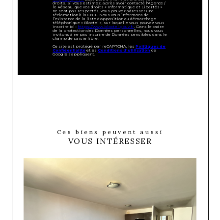
droits. Si vous estimez, après avoir contacté l'Agence /
le Réseau, que vos droits « Informatique et Libertés »
ne sont pas respectés, vous pouvez adresser une
réclamation à la CNIL. Nous vous informons de
l’existence de la liste d'opposition au démarchage
téléphonique « Bloctel », sur laquelle vous pouvez vous
inscrire ici :
https://www.bloctel.gouv.fr
. Dans le cadre
de la protection des Données personnelles, nous vous
invitons à ne pas inscrire de Données sensibles dans le
champ de saisie libre.
Ce site est protégé par reCAPTCHA, les
Politiques de
Confidentialité
et es
Conditions d'utilisation
de
Google s'appliquent.
Ces biens peuvent aussi
VOUS INTÉRESSER