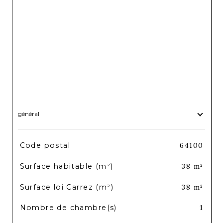
général
TRAD_SIROCCO_Caracteristique
Valeurs
Code postal
64100
Surface habitable (m²)
38 m²
Surface loi Carrez (m²)
38 m²
Nombre de chambre(s)
1