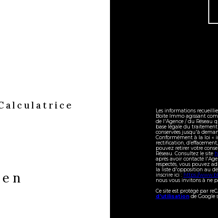
Calculatrice
Les informations recueilli
Boite Immo agissant comme
de l'Agence / du Réseau q
base légale du traitement 
conservées jusqu'à demand
Conformément à la loi « in
rectification, d’effacement
pouvez retirer votre con
Réseau. Consultez le site
h
après avoir contacté l'Age
respectés, vous pouvez ad
la liste d'opposition au 
ien
inscrire ici :
https://www.bl
nous vous invitons à ne pa
Ce site est protégé par r
d'utilisation
de Google s