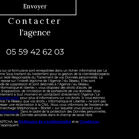
Envoyer
contacter
l'agence
05 59 42 62 03
es sur ce formulaire sont enregistrées dans un fichier informatisé par La
 Sous-traitant du traitement pour la gestion de la clientèle/prospects
ui reste Responsable du Traitement de vos Données personnelles. La
repose sur l'intérêt légitime de l'Agence / du Réseau. Elles sont
e de suppression et sont destinées à l'Agence / au Réseau.
formatique et libertés », vous disposez des droits d’accès, de
, d’opposition, de limitation et de portabilité de vos données. Vous
sentement à tout moment en contactant directement l’Agence / Le
ttps://cnil.fr/fr
pour plus d’informations sur vos droits. Si vous estimez,
nce / le Réseau, que vos droits « Informatique et Libertés » ne sont pas
resser une réclamation à la CNIL. Nous vous informons de l’existence de
démarchage téléphonique « Bloctel », sur laquelle vous pouvez vous
octel.gouv.fr
. Dans le cadre de la protection des Données personnelles,
s inscrire de Données sensibles dans le champ de saisie libre.
eCAPTCHA, les
Politiques de Confidentialité
et es
Conditions
'appliquent.