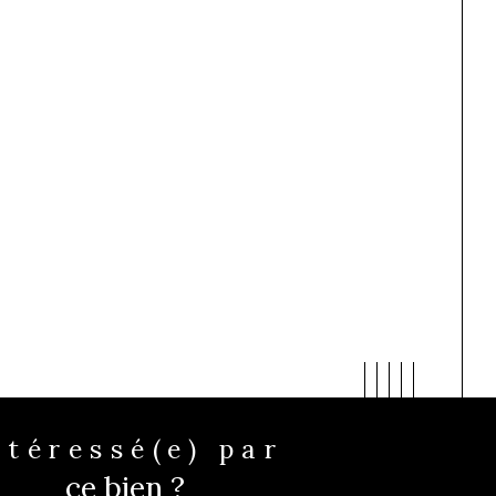
Intéressé(e) par
ce bien ?