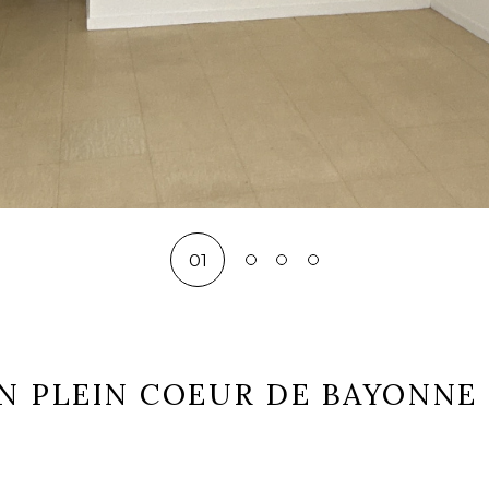
01
02
03
04
N PLEIN COEUR DE BAYONNE