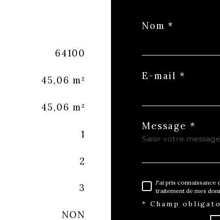
Nom *
64100
E-mail *
45,06 m²
45,06 m²
Message *
1
2
J'ai pris connaissance d
3
traitement de mes donn
* Champ obligato
NON