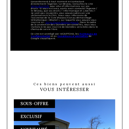
consentement à tout moment en contactant
directement l’Agence / Le Réseau. Consultez le site
https://cnil.fr/fr
pour plus d’informations sur vos
droits. Si vous estimez, après avoir contacté l'Agence /
le Réseau, que vos droits « Informatique et Libertés »
ne sont pas respectés, vous pouvez adresser une
réclamation à la CNIL. Nous vous informons de
l’existence de la liste d'opposition au démarchage
téléphonique « Bloctel », sur laquelle vous pouvez vous
inscrire ici :
https://www.bloctel.gouv.fr
. Dans le cadre
de la protection des Données personnelles, nous vous
invitons à ne pas inscrire de Données sensibles dans le
champ de saisie libre.
Ce site est protégé par reCAPTCHA, les
Politiques de
Confidentialité
et es
Conditions d'utilisation
de
Google s'appliquent.
Ces biens peuvent aussi
VOUS INTÉRESSER
SOUS-OFFRE
EXCLUSIF