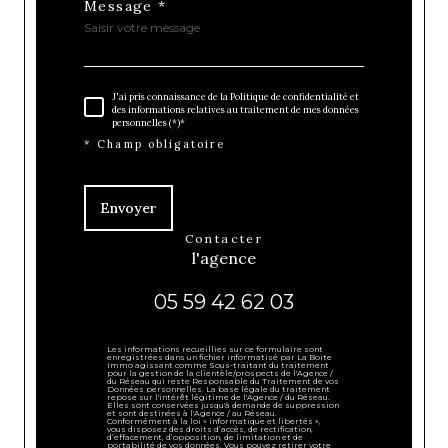
Message *
J'ai pris connaissance de la Politique de confidentialité et
des informations relatives au traitement de mes données
personnelles (*)*
* Champ obligatoire
Envoyer
contacter
l'agence
05 59 42 62 03
Les informations recueillies sur ce formulaire sont
enregistrées dans un fichier informatisé par La Boite
Immo agissant comme Sous-traitant du traitement
pour la gestion de la clientèle/prospects de l'Agence /
du Réseau qui reste Responsable du Traitement de vos
Données personnelles. La base légale du traitement
repose sur l'intérêt légitime de l'Agence / du Réseau.
Elles sont conservées jusqu'à demande de suppression
et sont destinées à l'Agence / au Réseau.
Conformément à la loi « informatique et libertés »,
vous disposez des droits d’accès, de rectification,
d’effacement, d’opposition, de limitation et de
portabilité de vos données. Vous pouvez retirer votre