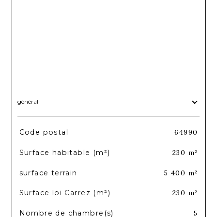
général
TRAD_SIROCCO_Caracteristique
Valeurs
Code postal
64990
Surface habitable (m²)
230 m²
surface terrain
5 400 m²
Surface loi Carrez (m²)
230 m²
Nombre de chambre(s)
5